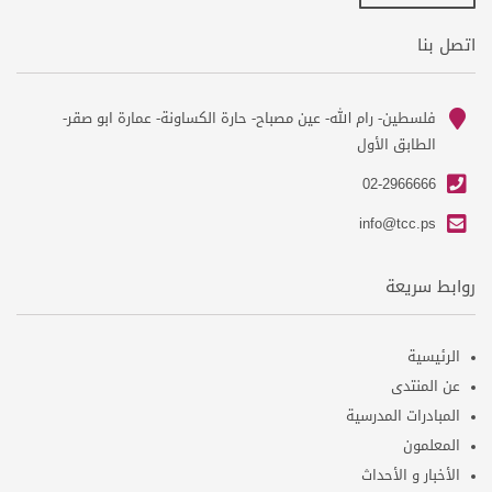
اتصل بنا
فلسطين- رام الله- عين مصباح- حارة الكساونة- عمارة ابو صقر-
ma
الطابق الأول
ph
02-2966666
em
info@tcc.ps
روابط سريعة
الرئيسية
عن المنتدى
المبادرات المدرسية
المعلمون
الأخبار و الأحداث