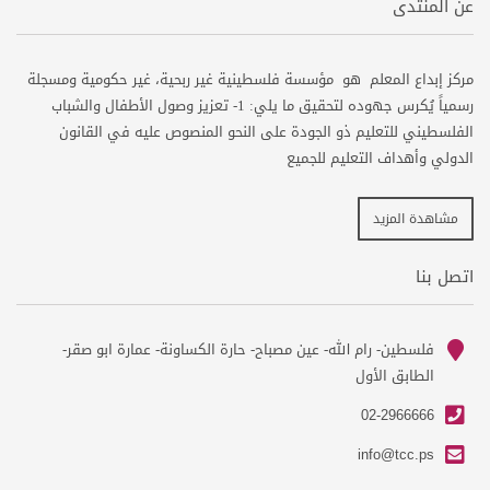
عن المنتدى
مركز إبداع المعلم هو مؤسسة فلسطينية غير ربحية، غير حكومية ومسجلة
رسمياً يُكرس جهوده لتحقيق ما يلي: 1- تعزيز وصول الأطفال والشباب
الفلسطيني للتعليم ذو الجودة على النحو المنصوص عليه في القانون
الدولي وأهداف التعليم للجميع
مشاهدة المزيد
اتصل بنا
فلسطين- رام الله- عين مصباح- حارة الكساونة- عمارة ابو صقر-
ma
الطابق الأول
ph
02-2966666
em
info@tcc.ps