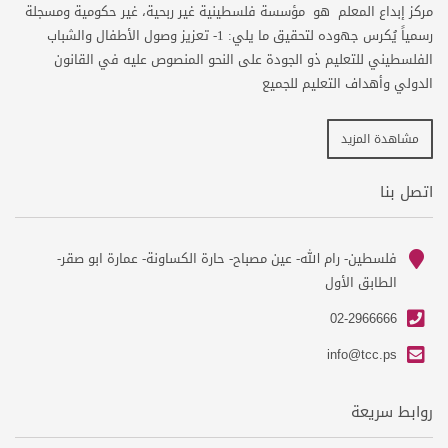
مركز إبداع المعلم هو مؤسسة فلسطينية غير ربحية، غير حكومية ومسجلة
رسمياً يُكرس جهوده لتحقيق ما يلي: 1- تعزيز وصول الأطفال والشباب
الفلسطيني للتعليم ذو الجودة على النحو المنصوص عليه في القانون
الدولي وأهداف التعليم للجميع
مشاهدة المزيد
اتصل بنا
فلسطين- رام الله- عين مصباح- حارة الكساونة- عمارة ابو صقر-
ma
الطابق الأول
ph
02-2966666
em
info@tcc.ps
روابط سريعة