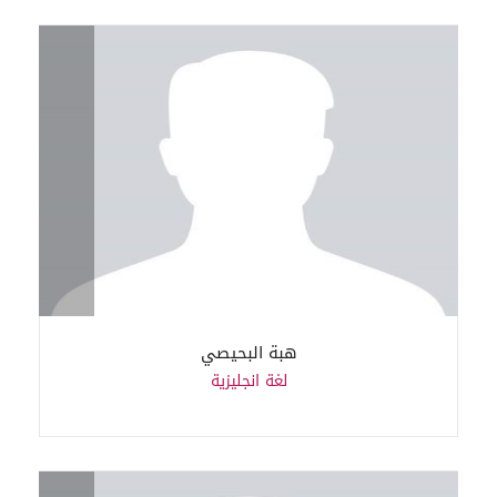
هبة البحيصي
لغة انجليزية