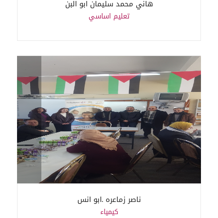
هاني محمد سليمان ابو البن
تعليم اساسي
ناصر زماعره .ابو انس
كيمياء